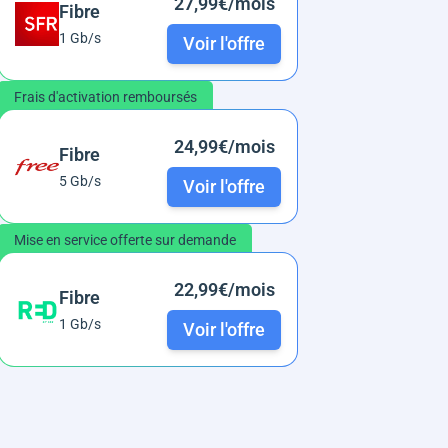
27,99€/mois
Fibre
1 Gb/s
Voir l'offre
Frais d'activation remboursés
24,99€/mois
Fibre
5 Gb/s
Voir l'offre
Mise en service offerte sur demande
22,99€/mois
Fibre
1 Gb/s
Voir l'offre