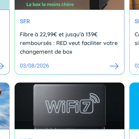
SFR
S
Fibre à 22,99€ et jusqu’à 139€
C
remboursés : RED veut faciliter votre
s
changement de box
03/08/2026
0