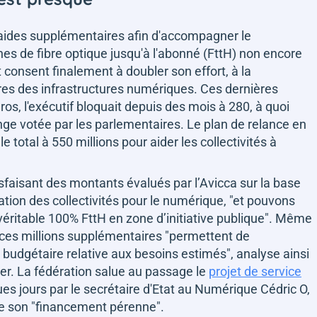
s aides supplémentaires afin d'accompagner le
nes de fibre optique jusqu'à l'abonné (FttH) non encore
 consent finalement à doubler son effort, à la
lières des infrastructures numériques. Ces dernières
uros, l'exécutif bloquait depuis des mois à 280, à quoi
onge votée par les parlementaires. Le plan de relance en
e total à 550 millions pour aider les collectivités à
faisant des montants évalués par l’Avicca sur la base
ation des collectivités pour le numérique,
"et pouvons
éritable 100% FttH en zone d’initiative publique"
. Même
e : ces millions supplémentaires
"permettent de
 budgétaire relative aux besoins estimés"
, analyse ainsi
r. La fédération salue au passage le
projet de service
ues jours par le secrétaire d'Etat au Numérique Cédric O,
de son
"financement pérenne"
.