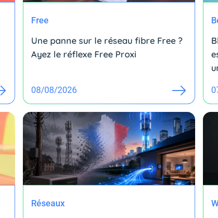
Free
B
Une panne sur le réseau fibre Free ?
B
Ayez le réflexe Free Proxi
e
u
08/08/2026
0
Réseaux
W