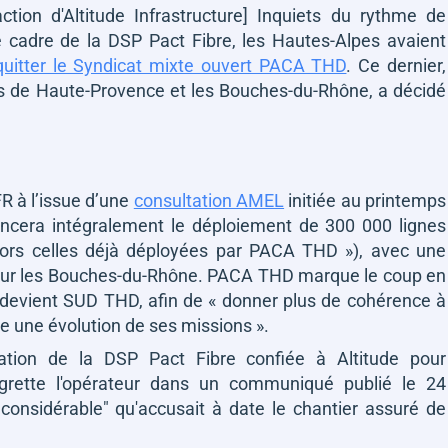
tion d'Altitude Infrastructure] Inquiets du rythme de
e cadre de la DSP Pact Fibre, les Hautes-Alpes avaient
 quitter le Syndicat mixte ouvert PACA THD
. Ce dernier,
es de Haute-Provence et les Bouches-du-Rhône, a décidé
FR à l’issue d’une
consultation AMEL
initiée au printemps
nancera intégralement le déploiement de 300 000 lignes
 hors celles déjà déployées par PACA THD »), avec une
 pour les Bouches-du-Rhône. PACA THD marque le coup en
e devient SUD THD, afin de
« donner plus de cohérence à
ce une évolution de ses missions »
.
tion de la DSP Pact Fibre confiée à Altitude pour
regrette l'opérateur dans un communiqué publié le 24
 considérable"
qu'accusait à date le chantier assuré de