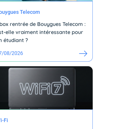
ouygues Telecom
box rentrée de Bouygues Telecom :
st-elle vraiment intéressante pour
n étudiant ?
7/08/2026
i-Fi