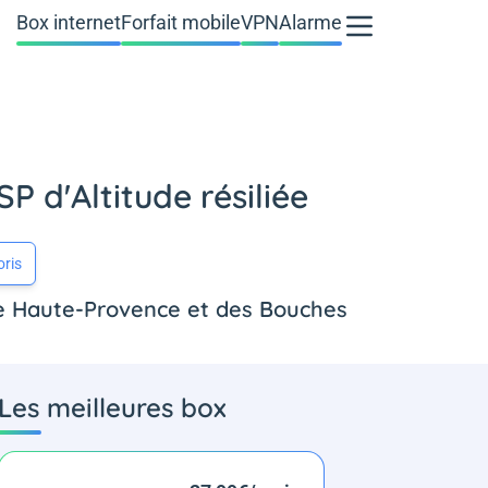
Box internet
Forfait mobile
VPN
Alarme
P d'Altitude résiliée
oris
de Haute-Provence et des Bouches
Les meilleures box