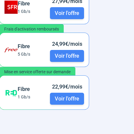
27,99€/mois
Fibre
1 Gb/s
Voir l'offre
Frais d'activation remboursés
24,99€/mois
Fibre
5 Gb/s
Voir l'offre
Mise en service offerte sur demande
22,99€/mois
Fibre
1 Gb/s
Voir l'offre