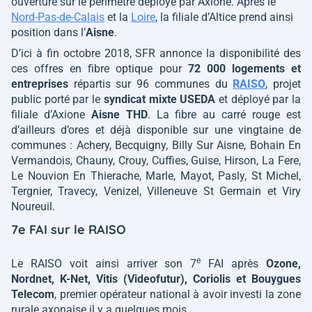
ouverture sur le périmètre déployé par Axione. Après le
Nord-Pas-de-Calais
et la
Loire
, la filiale d’Altice prend ainsi
position dans l’
Aisne
.
D’ici à fin octobre 2018, SFR annonce la disponibilité des
ces offres en fibre optique pour
72 000 logements et
entreprises
répartis sur 96 communes du
RAISO
, projet
public porté par le
syndicat mixte USEDA
et déployé par la
filiale d’Axione
Aisne THD
. La fibre au carré rouge est
d’ailleurs d’ores et déjà disponible sur une vingtaine de
communes :
Achery, Becquigny, Billy Sur Aisne, Bohain En
Vermandois, Chauny, Crouy, Cuffies, Guise, Hirson, La Fere,
Le Nouvion En Thierache, Marle, Mayot, Pasly, St Michel,
Tergnier, Travecy, Venizel, Villeneuve St Germain et Viry
Noureuil
.
7e FAI sur le RAISO
e
Le RAISO voit ainsi arriver son 7
FAI après
Ozone,
Nordnet, K-Net, Vitis (Videofutur), Coriolis et Bouygues
Telecom
, premier opérateur national à avoir investi la zone
rurale axonaise il y a quelques mois.