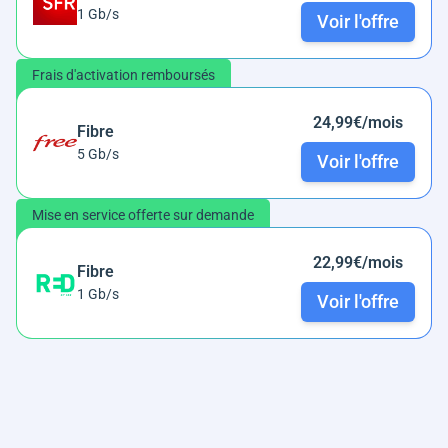
1 Gb/s
Voir l'offre
Frais d'activation remboursés
24,99€/mois
Fibre
5 Gb/s
Voir l'offre
Mise en service offerte sur demande
22,99€/mois
Fibre
1 Gb/s
Voir l'offre