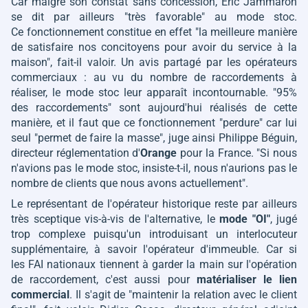
Car malgré son constat sans concession, Eric Jammaron
se dit par ailleurs
"très favorable"
au mode stoc.
Ce fonctionnement constitue en effet
"la meilleure manière
de satisfaire nos concitoyens pour avoir du service à la
maison"
, fait-il valoir. Un avis partagé par les opérateurs
commerciaux : au vu du nombre de raccordements à
réaliser, le mode stoc leur apparaît incontournable.
"95%
des raccordements"
sont aujourd'hui réalisés de cette
manière, et il faut que ce fonctionnement
"perdure"
car lui
seul
"permet de faire la masse"
, juge ainsi Philippe Béguin,
directeur réglementation d'
Orange
pour la France.
"Si nous
n'avions pas le mode stoc
, insiste-t-il,
nous n'aurions pas le
nombre de clients que nous avons actuellement"
.
Le représentant de l'opérateur historique reste par ailleurs
très sceptique vis-à-vis de l'alternative, le
mode "OI"
, jugé
trop complexe puisqu'un introduisant un interlocuteur
supplémentaire, à savoir l'opérateur d'immeuble. Car si
les FAI nationaux tiennent à garder la main sur l'opération
de raccordement, c'est aussi pour
matérialiser le lien
commercial
. Il s'agit de
"maintenir la relation avec le client