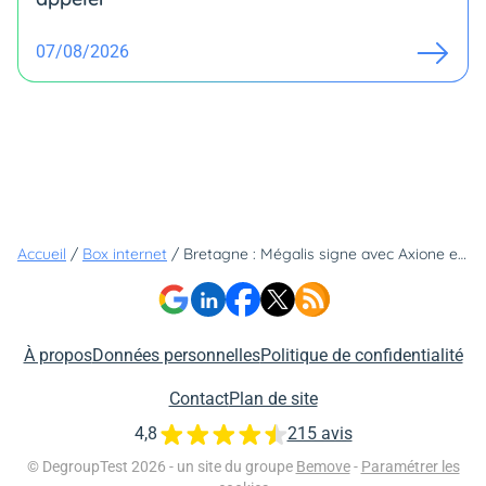
07/08/2026
Accueil
/
Box internet
/
Bretagne : Mégalis signe avec Axione et Bouygues pour du 100% fibre en 2026
À propos
Données personnelles
Politique de confidentialité
Contact
Plan de site
4,8
215 avis
© DegroupTest 2026 - un site du groupe
Bemove
-
Paramétrer les