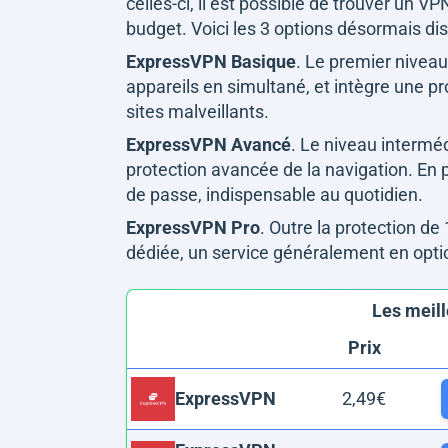
celles-ci, il est possible de trouver un 
budget. Voici les 3 options désormais di
ExpressVPN Basique
. Le premier nivea
appareils en simultané, et intègre une p
sites malveillants.
ExpressVPN Avancé
. Le niveau interméd
protection avancée de la navigation. En
de passe, indispensable au quotidien.
ExpressVPN Pro
. Outre la protection de 
dédiée, un service généralement en opt
Les meil
Prix
2,49€
ExpressVPN