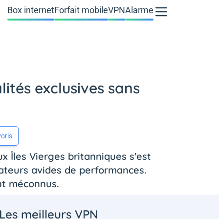
Box internet
Forfait mobile
VPN
Alarme
lités exclusives sans
oris
x Îles Vierges britanniques s'est
isateurs avides de performances.
nt méconnus.
Les meilleurs VPN