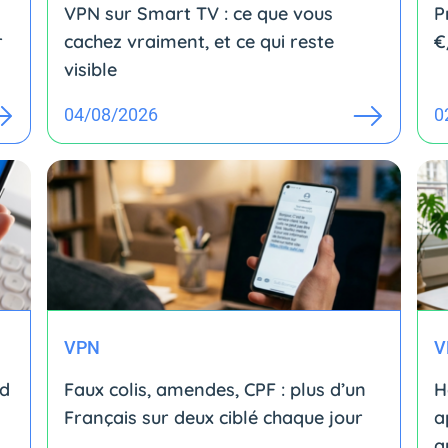
VPN sur Smart TV : ce que vous
P
r
cachez vraiment, et ce qui reste
€
visible
04/08/2026
0
VPN
V
id
Faux colis, amendes, CPF : plus d’un
H
Français sur deux ciblé chaque jour
a
a