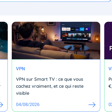
VPN
V
VPN sur Smart TV : ce que vous
P
r
cachez vraiment, et ce qui reste
€
visible
04/08/2026
0