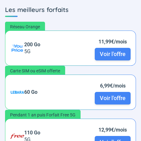
Les meilleurs forfaits
Réseau Orange
11,99€/mois
200 Go
5G
Voir l'offre
Carte SIM ou eSIM offerte
6,99€/mois
60 Go
Voir l'offre
Pendant 1 an puis Forfait Free 5G
12,99€/mois
110 Go
5G