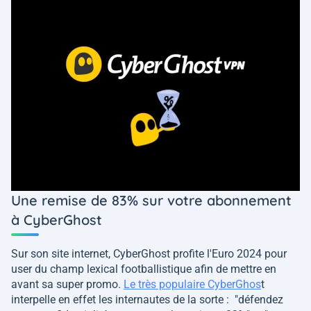
Une remise de 83% sur votre abonnement
à CyberGhost
Sur son site internet, CyberGhost profite l'Euro 2024 pour
user du champ lexical footballistique afin de mettre en
avant sa super promo.
Le très populaire CyberGhos
t
interpelle en effet les internautes de la sorte : "
défendez