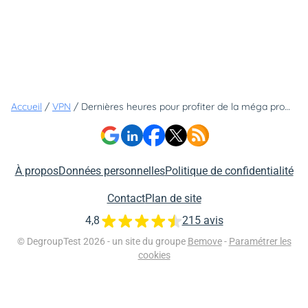
Accueil
/
VPN
/
Dernières heures pour profiter de la méga promo CyberGhost et vous équiper d'un VPN à prix mini
À propos
Données personnelles
Politique de confidentialité
Contact
Plan de site
4,8
215 avis
© DegroupTest 2026 - un site du groupe
Bemove
-
Paramétrer les
cookies