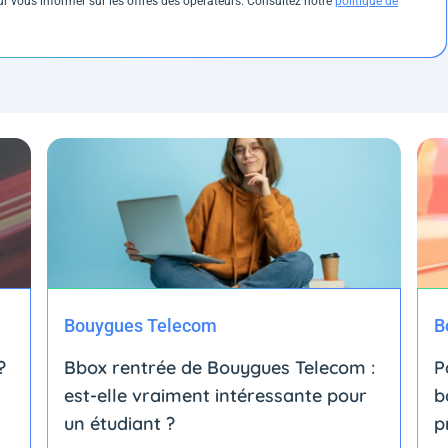
 vous informer sur les offres des opérateurs. Consultez notre
politique de
Bouygues Telecom
B
?
Bbox rentrée de Bouygues Telecom :
P
est-elle vraiment intéressante pour
b
un étudiant ?
p