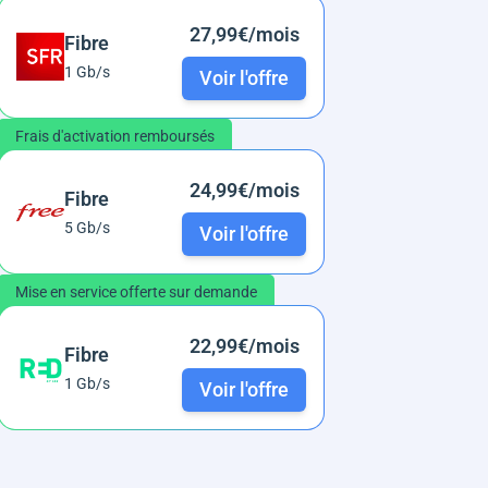
27,99€/mois
Fibre
1 Gb/s
Voir l'offre
Frais d'activation remboursés
24,99€/mois
Fibre
5 Gb/s
Voir l'offre
Mise en service offerte sur demande
22,99€/mois
Fibre
1 Gb/s
Voir l'offre