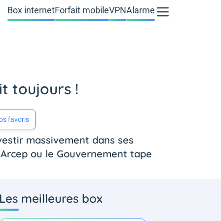
Box internet
Forfait mobile
VPN
Alarme
t toujours !
os favoris
nvestir massivement dans ses
 l'Arcep ou le Gouvernement tape
Les meilleures box