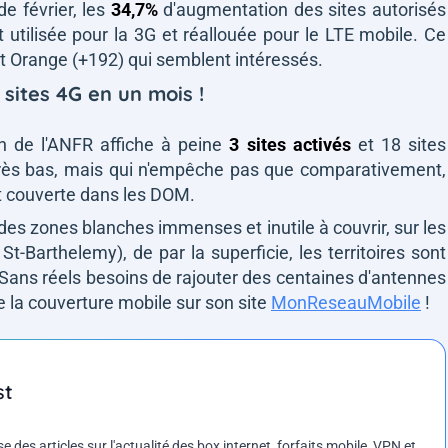
e février, les
34,7%
d'augmentation des sites autorisés
utilisée pour la 3G et
réallouée
pour le LTE mobile. Ce
t Orange (+192) qui semblent intéressés.
sites 4G en un mois !
lan de l'ANFR affiche à peine
3 sites activés
et 18 sites
s très bas, mais qui n'empêche pas que comparativement,
it couverte dans les DOM.
des zones blanches immenses et inutile à couvrir, sur les
, St-Barthelemy
), de par la superficie, les territoires sont
Sans réels besoins de rajouter des centaines d'antennes
re la couverture mobile sur son site
MonReseauMobile
!
st
es articles sur l'actualité des box internet, forfaits mobile, VPN et