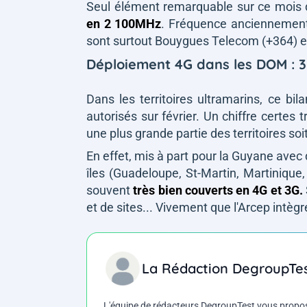
Seul élément remarquable sur ce mois d
en 2 100MHz
. Fréquence anciennement 
sont surtout Bouygues Telecom (+364) e
Déploiement 4G dans les DOM : 3 
Dans les territoires ultramarins, ce bi
autorisés sur février. Un chiffre certe
une plus grande partie des territoires so
En effet, mis à part pour la Guyane avec 
îles (
Guadeloupe, St-Martin, Martinique
souvent
très bien couverts en 4G et 3G.
et de sites... Vivement que l'Arcep intèg
La Rédaction DegroupTe
L'équipe de rédacteurs DegroupTest vous propose d