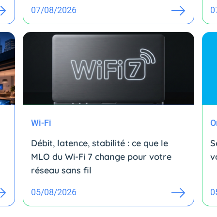
07/08/2026
0
Wi-Fi
O
Débit, latence, stabilité : ce que le
S
MLO du Wi-Fi 7 change pour votre
v
réseau sans fil
05/08/2026
0