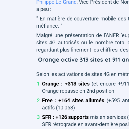
Philippe Le Grand
, Vice-Président de Nom
a peu :
" En matière de couverture mobile des t
méfiance. "
Malgré une présentation de l'ANFR '
eu
sites 4G autorisés ou le nombre total 
regardant plus finement les chiffres, c'e
Orange active 313 sites et 911 a
Selon les activations de sites 4G en métr
Orange : +313 sites
(et encore +911
Orange repasse en 2nd position
Free : +164 sites allumés
(+595 ant
actifs (10 058)
SFR : +126 supports
mis en services 
SFR rétrograde en avant-dernière posi