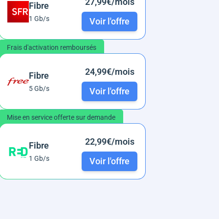
27,99€/mois
Fibre
1 Gb/s
Voir l'offre
Frais d'activation remboursés
24,99€/mois
Fibre
5 Gb/s
Voir l'offre
Mise en service offerte sur demande
22,99€/mois
Fibre
1 Gb/s
Voir l'offre