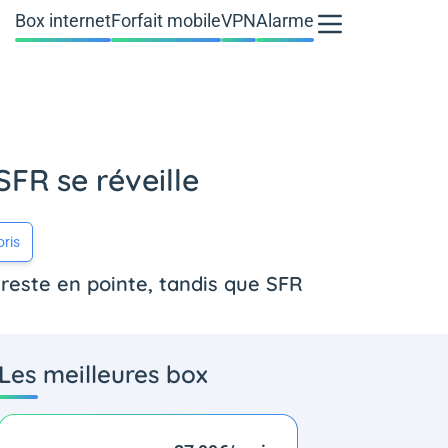
Box internet
Forfait mobile
VPN
Alarme
FR se réveille
oris
reste en pointe, tandis que SFR
Les meilleures box