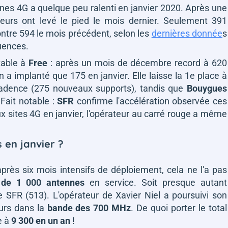
nnes 4G a quelque peu ralenti en janvier 2020. Après une
teurs ont levé le pied le mois dernier. Seulement 391
ntre 594 le mois précédent, selon les
dernières donnée
s
uences.
table à
Free
: après un mois de décembre record à 620
 a implanté que 175 en janvier. Elle laisse la 1e place à
 cadence (275 nouveaux supports), tandis que
Bouygues
Fait notable :
SFR
confirme l'accélération observée ces
x sites 4G en janvier, l'opérateur au carré rouge a même
 en janvier ?
près six mois intensifs de déploiement, cela ne l'a pas
 de 1 000 antennes
en service. Soit presque autant
e SFR (513). L'opérateur de Xavier Niel a poursuivi son
urs dans la
bande des 700 MHz
. De quoi porter le total
e à
9 300 en un an
!