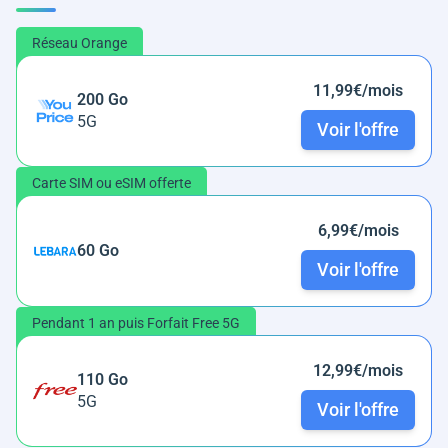
Réseau Orange
11,99€/mois
200 Go
5G
Voir l'offre
Carte SIM ou eSIM offerte
6,99€/mois
60 Go
Voir l'offre
Pendant 1 an puis Forfait Free 5G
12,99€/mois
110 Go
5G
Voir l'offre