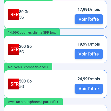
17,99€/mois
80 Go
5G
Voir l'offre
14.99€ pour les clients SFR box
19,99€/mois
200 Go
5G
Voir l'offre
Nouveau : compatible 5G+
24,99€/mois
500 Go
5G
Voir l'offre
Avec un smartphone à partir d'1€