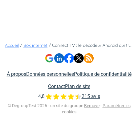
Accueil
/
Box internet
/
Connect TV : le décodeur Android qui transforme votre télé en Smart TV
À propos
Données personnelles
Politique de confidentialité
Contact
Plan de site
4,8
215 avis
© DegroupTest 2026 - un site du groupe
Bemove
-
Paramétrer les
cookies