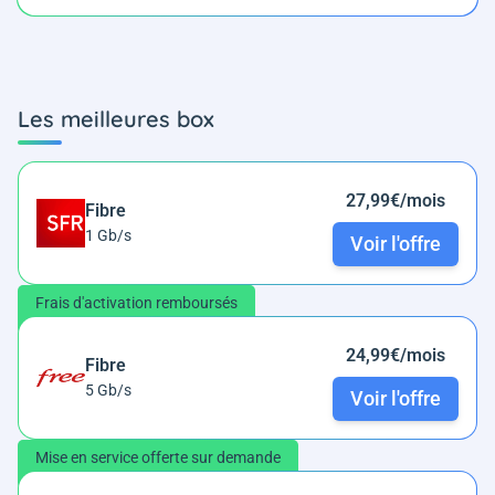
Les meilleures box
27,99€/mois
Fibre
1 Gb/s
Voir l'offre
Frais d'activation remboursés
24,99€/mois
Fibre
5 Gb/s
Voir l'offre
Mise en service offerte sur demande