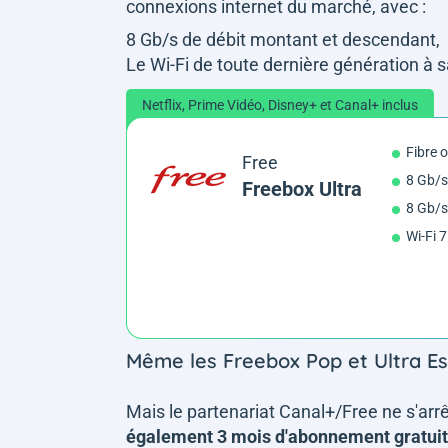
connexions internet du marché, avec :
8 Gb/s de débit montant et descendant,
Le Wi-Fi de toute dernière génération à sa
Netflix, Prime Vidéo, Disney+ et Canal+ inclus
Fibre 
Free
8 Gb/s
Freebox Ultra
8 Gb/s
Wi-Fi 7
Même les Freebox Pop et Ultra Ess
Mais le partenariat Canal+/Free ne s'arrê
également 3 mois d'abonnement gratuit