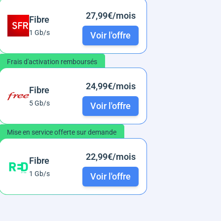
27,99€/mois
Fibre
1 Gb/s
Voir l'offre
Frais d'activation remboursés
24,99€/mois
Fibre
5 Gb/s
Voir l'offre
Mise en service offerte sur demande
22,99€/mois
Fibre
1 Gb/s
Voir l'offre