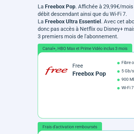
La
Freebox Pop
. Affichée à 29,99€/mois
débit descendant ainsi que du Wi-Fi 7.
La
Freebox Ultra Essentiel
. Avec cet abo
donc pas accès à Netflix ou Disney+ ma
3 premiers mois de l'abonnement.
Canal+, HBO Max et Prime Vidéo inclus 3 mois
Fibre 
Free
5 Gb/s
Freebox Pop
900 Mb
Wi-Fi 7
Frais d'activation remboursés