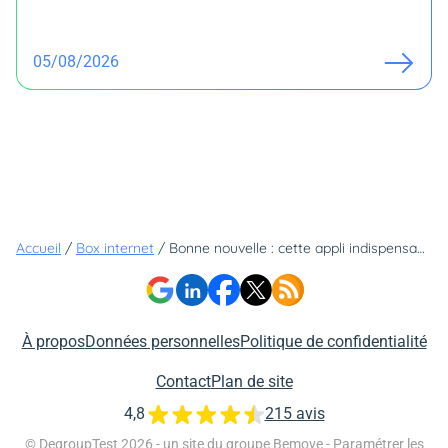
05/08/2026
Accueil
/
Box internet
/
Bonne nouvelle : cette appli indispensable est désormais incluse gratuitement dans cette Bbox
À propos
Données personnelles
Politique de confidentialité
Contact
Plan de site
4,8
215 avis
© DegroupTest 2026 - un site du groupe
Bemove
-
Paramétrer les