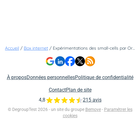
Accueil
/
Box internet
/
Expérimentations des small-cells par Orange suivies par l'ANFR
À propos
Données personnelles
Politique de confidentialité
Contact
Plan de site
4,8
215 avis
© DegroupTest 2026 - un site du groupe
Bemove
-
Paramétrer les
cookies