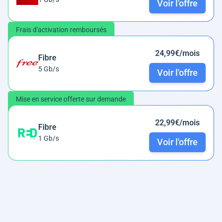
Voir l'offre
Frais d'activation remboursés
24,99€/mois
Fibre
5 Gb/s
Voir l'offre
Mise en service offerte sur demande
22,99€/mois
Fibre
1 Gb/s
Voir l'offre