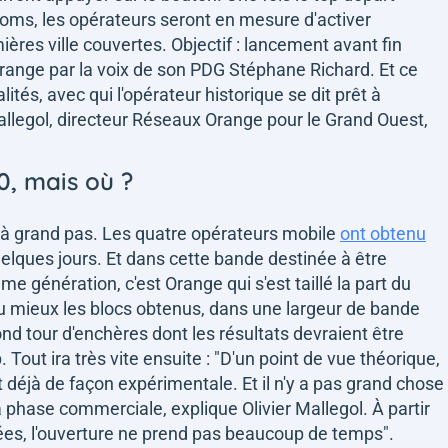
coms, les opérateurs seront en mesure d'activer
ères ville couvertes. Objectif : lancement avant fin
ange par la voix de son PDG Stéphane Richard. Et ce
ités, avec qui l'opérateur historique se dit prêt à
Mallegol, directeur Réseaux Orange pour le Grand Ouest,
0, mais où ?
 à grand pas. Les quatre opérateurs mobile
ont obtenu
uelques jours. Et dans cette bande destinée à être
e génération, c'est Orange qui s'est taillé la part du
r au mieux les blocs obtenus, dans une largeur de bande
ond tour d'enchères dont les résultats devraient être
out ira très vite ensuite :
"D'un point de vue théorique,
déjà de façon expérimentale. Et il n'y a pas grand chose
 la phase commerciale,
explique Olivier Mallegol
. À partir
es, l'ouverture ne prend pas beaucoup de temps"
.