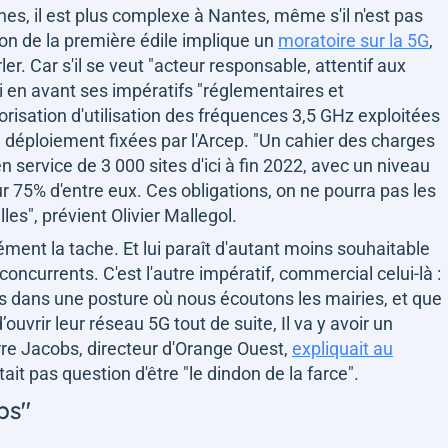
nes, il est plus complexe à Nantes, même s'il n'est pas
on de la première édile implique un
moratoire sur la 5G
,
r. Car s'il se veut "
acteur responsable, attentif aux
i en avant ses impératifs
"réglementaires et
torisation d'utilisation des fréquences 3,5 GHz exploitées
e déploiement fixées par l'Arcep.
"Un cahier des charges
 service de 3 000 sites d'ici à fin 2022, avec
un niveau
r 75% d'entre eux. Ces obligations, on ne pourra pas les
lles",
prévient Olivier Mallegol.
ment la tache. Et lui paraît d'autant moins souhaitable
concurrents. C'est l'autre impératif, commercial celui-là :
 dans une posture où nous écoutons les mairies, et que
’ouvrir leur réseau 5G tout de suite, Il va y avoir un
erre Jacobs, directeur d'Orange Ouest,
expliquait au
était pas question d'être
"le dindon de la farce"
.
ps"