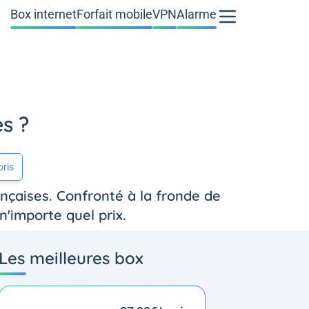
Box internet
Forfait mobile
VPN
Alarme
s ?
oris
ançaises. Confronté à la fronde de
n'importe quel prix.
Les meilleures box