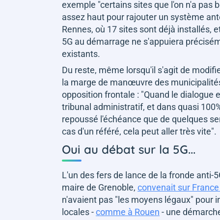
exemple
"certains sites que l'on n'a pas
assez haut pour rajouter un système ante
Rennes, où 17 sites sont déjà installés, e
5G au démarrage ne s'appuiera préciséme
existants.
Du reste, même lorsqu'il s'agit de modifi
la marge de man
œuvre des municipalités 
opposition frontale :
"Quand le dialogue e
tribunal administratif, et dans quasi 10
repoussé l'échéance que de quelques s
cas d'un référé, cela peut aller très vite"
.
Oui au débat sur la 5G...
L'un des fers de lance de la fronde anti-5G
maire de Grenoble,
convenait sur France 
n'avaient pas
"les moyens légaux"
pour i
locales -
comme à Rouen
- une démarche