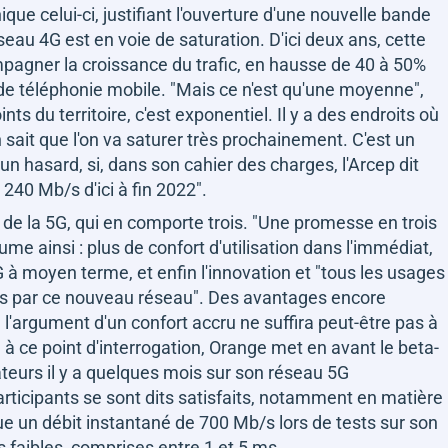
nique celui-ci, justifiant l'ouverture d'une nouvelle bande
éseau 4G est en voie de saturation. D'ici deux ans, cette
pagner la croissance du trafic, en hausse de 40 à 50%
s de téléphonie mobile.
"Mais ce n'est qu'une moyenne"
,
ints du territoire, c'est exponentiel. Il y a des endroits où
sait que l'on va saturer très prochainement. C'est un
un hasard, si, dans son cahier des charges, l'Arcep dit
 240 Mb/s d'ici à fin 2022"
.
 de la 5G, qui en comporte trois.
"Une promesse en trois
e ainsi : plus de confort d'utilisation dans l'immédiat,
G à moyen terme, et enfin l'innovation et
"tous les usages
mis par ce nouveau réseau"
. Des avantages encore
l'argument d'un confort accru ne suffira peut-être pas à
 ce point d'interrogation, Orange met en avant le beta-
ateurs il y a quelques mois sur son réseau 5G
rticipants se sont dits satisfaits, notamment en matière
ue un débit instantané de 700 Mb/s lors de tests sur son
 faibles, comprises entre 1 et 5 ms.