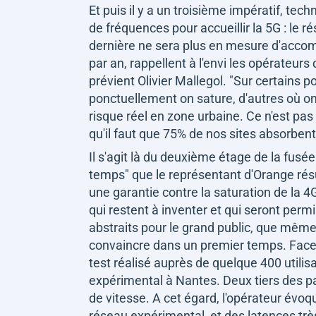
Et puis il y a un troisième impératif, tech
de fréquences pour accueillir la 5G : le r
dernière ne sera plus en mesure d'accom
par an, rappellent à l'envi les opérateur
prévient Olivier Mallegol.
"Sur certains po
ponctuellement on sature, d'autres où on 
risque réel en zone urbaine. Ce n'est pas 
qu'il faut que 75% de nos sites absorbent
Il s'agit là du deuxième étage de la fusée
temps"
que le représentant d'Orange résum
une garantie contre la saturation de la 4
qui restent à inventer et qui seront per
abstraits pour le grand public, que même 
convaincre dans un premier temps. Face à
test réalisé auprès de quelque 400 utilis
expérimental à Nantes. Deux tiers des pa
de vitesse. A cet égard, l'opérateur évoq
réseau expérimental, et des latences très