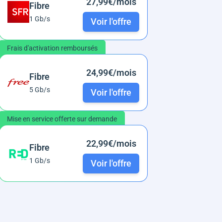
27,99€/mois
Fibre
1 Gb/s
Voir l'offre
Frais d'activation remboursés
24,99€/mois
Fibre
5 Gb/s
Voir l'offre
Mise en service offerte sur demande
22,99€/mois
Fibre
1 Gb/s
Voir l'offre