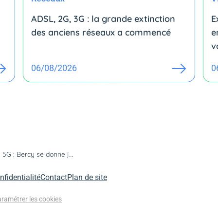
ADSL, 2G, 3G : la grande extinction
E
des anciens réseaux a commencé
e
v
06/08/2026
0
Attribution des fréquences 5G : Bercy se donne jusqu'à juin 2020
nfidentialité
Contact
Plan de site
ramétrer les cookies