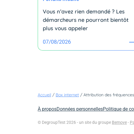
Vous n’avez rien demandé ? Les
démarcheurs ne pourront bientôt
plus vous appeler
07/08/2026
Accueil
/
Box internet
/
À propos
Données personnelles
Politique de co
© DegroupTest 2026 - un site du groupe
Bemove
-
Pa