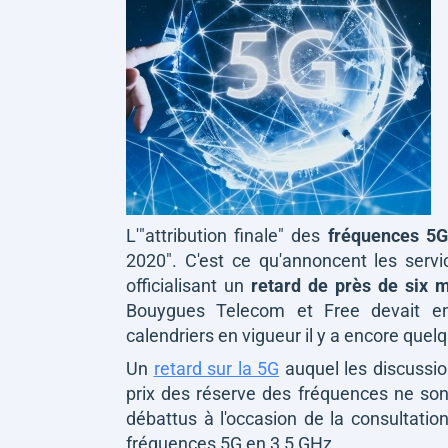
L'
"attribution finale"
des
fréquences 5G
2020"
. C'est ce qu'annoncent les serv
officialisant un
retard de près de six 
Bouygues Telecom et Free devait en e
calendriers en vigueur il y a encore que
Un
retard sur la 5G
auquel les discussion
prix des réserve des fréquences ne so
débattus à l'occasion de la consultation
fréquences 5G en 3,5 GHz.