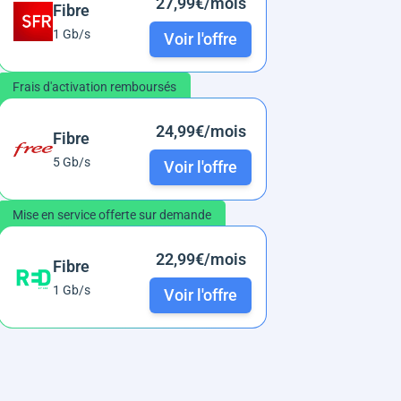
27,99€/mois
Fibre
1 Gb/s
Voir l'offre
Frais d'activation remboursés
24,99€/mois
Fibre
5 Gb/s
Voir l'offre
Mise en service offerte sur demande
22,99€/mois
Fibre
1 Gb/s
Voir l'offre