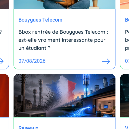
Bouygues Telecom
B
?
Bbox rentrée de Bouygues Telecom :
P
est-elle vraiment intéressante pour
b
un étudiant ?
p
07/08/2026
0
Réseaux
V