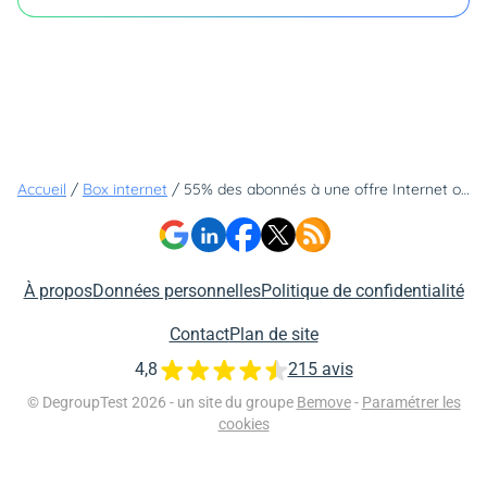
Accueil
/
Box internet
/
55% des abonnés à une offre Internet ont rencontré un problème - Mais cet opérateur est celui qui obtient le meilleur niveau de satisfaction.
À propos
Données personnelles
Politique de confidentialité
Contact
Plan de site
4,8
215 avis
© DegroupTest 2026 - un site du groupe
Bemove
-
Paramétrer les
cookies