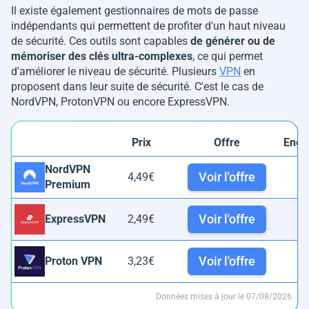
Il existe également gestionnaires de mots de passe
indépendants qui permettent de profiter d'un haut niveau
de sécurité. Ces outils sont capables
de générer ou de
mémoriser des clés ultra-complexes
, ce qui permet
d'améliorer le niveau de sécurité. Plusieurs
VPN
en
proposent dans leur suite de sécurité. C'est le cas de
NordVPN, ProtonVPN ou encore ExpressVPN.
Prix
Offre
Enga
NordVPN
Voir l'offre
4,49€
Premium
m
Voir l'offre
ExpressVPN
2,49€
m
Voir l'offre
Proton VPN
3,23€
m
Données mises à jour le 07/08/2026