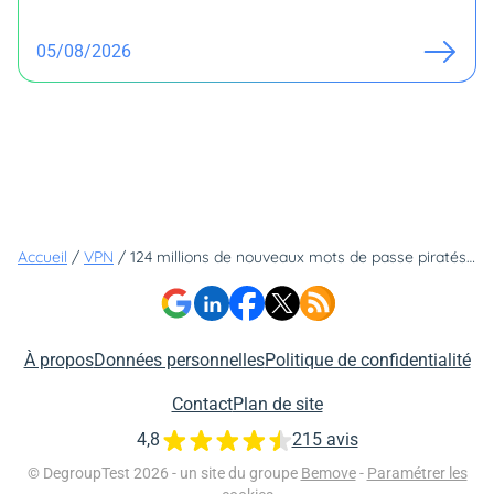
05/08/2026
Accueil
/
VPN
/
124 millions de nouveaux mots de passe piratés : découvrez si vous êtes concerné et comment vous protéger
À propos
Données personnelles
Politique de confidentialité
Contact
Plan de site
4,8
215 avis
© DegroupTest 2026 - un site du groupe
Bemove
-
Paramétrer les