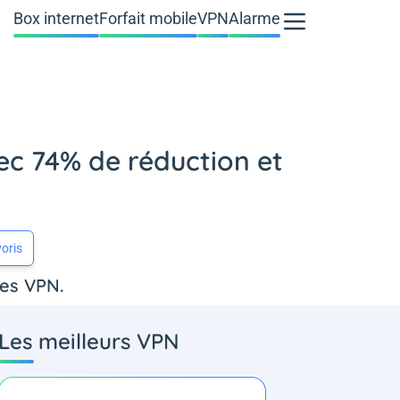
Box internet
Forfait mobile
VPN
Alarme
ec 74% de réduction et
oris
des VPN.
Les meilleurs VPN