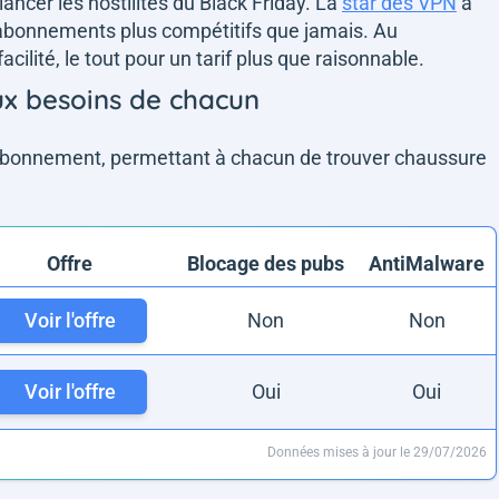
ancer les hostilités du Black Friday. La
star des VPN
a
 abonnements plus compétitifs que jamais. Au
acilité, le tout pour un tarif plus que raisonnable.
ux besoins de chacun
abonnement, permettant à chacun de trouver chaussure
Offre
Blocage des pubs
AntiMalware
Voir l'offre
Non
Non
Voir l'offre
Oui
Oui
Données mises à jour le 29/07/2026