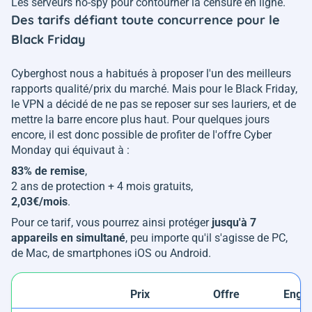
Les serveurs no-spy pour contourner la censure en ligne.
Des tarifs défiant toute concurrence pour le
Black Friday
Cyberghost nous a habitués à proposer l'un des meilleurs
rapports qualité/prix du marché. Mais pour le Black Friday,
le VPN a décidé de ne pas se reposer sur ses lauriers, et de
mettre la barre encore plus haut. Pour quelques jours
encore, il est donc possible de profiter de l'offre Cyber
Monday qui équivaut à :
83% de remise
,
2 ans de protection + 4 mois gratuits,
2,03€/mois
.
Pour ce tarif, vous pourrez ainsi protéger
jusqu'à 7
appareils en simultané
, peu importe qu'il s'agisse de PC,
de Mac, de smartphones iOS ou Android.
Prix
Offre
Enga