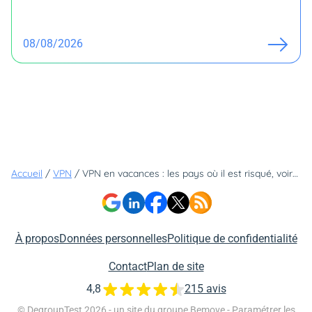
08/08/2026
Accueil
/
VPN
/
VPN en vacances : les pays où il est risqué, voire interdit de s'en servir
À propos
Données personnelles
Politique de confidentialité
Contact
Plan de site
4,8
215 avis
© DegroupTest 2026 - un site du groupe
Bemove
-
Paramétrer les