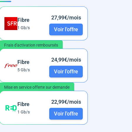
27,99€/mois
Fibre
1 Gb/s
Voir l'offre
Frais d'activation remboursés
24,99€/mois
Fibre
5 Gb/s
Voir l'offre
Mise en service offerte sur demande
22,99€/mois
Fibre
1 Gb/s
Voir l'offre