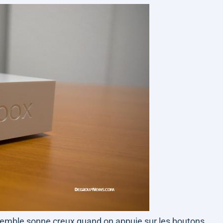
semble sonne creux quand on appuie sur les boutons.