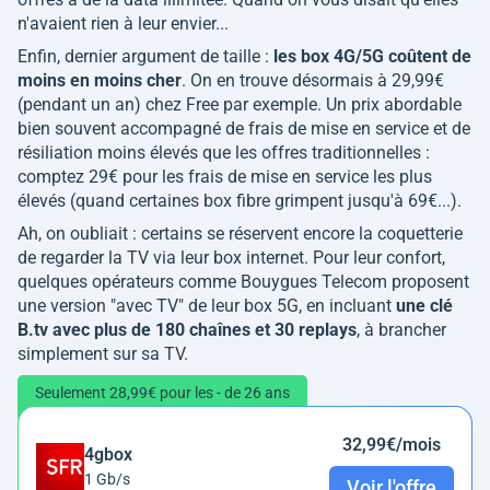
n'avaient rien à leur envier...
Enfin, dernier argument de taille :
les box 4G/5G coûtent de
moins en moins cher
. On en trouve désormais à 29,99€
(pendant un an) chez Free par exemple. Un prix abordable
bien souvent accompagné de frais de mise en service et de
résiliation moins élevés que les offres traditionnelles :
comptez 29€ pour les frais de mise en service les plus
élevés (quand certaines box fibre grimpent jusqu'à 69€...).
Ah, on oubliait : certains se réservent encore la coquetterie
de regarder la TV via leur box internet. Pour leur confort,
quelques opérateurs comme Bouygues Telecom proposent
une version "avec TV" de leur box 5G, en incluant
une clé
B.tv avec plus de 180 chaînes et 30 replays
, à brancher
simplement sur sa TV.
Seulement 28,99€ pour les - de 26 ans
32,99€/mois
4gbox
1 Gb/s
Voir l'offre