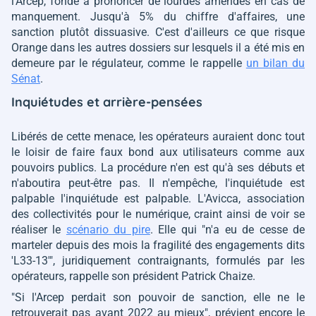
l'Arcep, fondé à prononcer de lourdes amendes en cas de
manquement. Jusqu'à 5% du chiffre d'affaires, une
sanction plutôt dissuasive. C'est d'ailleurs ce que risque
Orange dans les autres dossiers sur lesquels il a été mis en
demeure par le régulateur, comme le rappelle
un bilan du
Sénat
.
Inquiétudes et arrière-pensées
Libérés de cette menace, les opérateurs auraient donc tout
le loisir de faire faux bond aux utilisateurs comme aux
pouvoirs publics. La procédure n'en est qu'à ses débuts et
n'aboutira peut-être pas. Il n'empêche, l'inquiétude est
palpable l'inquiétude est palpable. L'Avicca, association
des collectivités pour le numérique, craint ainsi de voir se
réaliser le
scénario du pire
. Elle qui
"n'a eu de cesse de
marteler depuis des mois la fragilité des engagements dits
'L33-13'"
, juridiquement contraignants, formulés par les
opérateurs, rappelle son président Patrick Chaize.
"Si l'Arcep perdait son pouvoir de sanction, elle ne le
retrouverait pas avant 2022 au mieux"
, prévient encore le