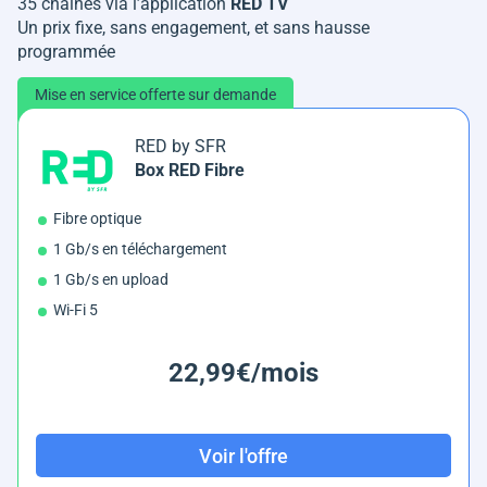
35 chaînes via l’application
RED TV
Un prix fixe, sans engagement, et sans hausse
programmée
Mise en service offerte sur demande
RED by SFR
Box RED Fibre
Fibre optique
1 Gb/s en téléchargement
1 Gb/s en upload
Wi-Fi 5
22,99€/mois
Voir l'offre