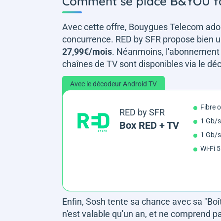
Comment se place B&YOU fac
Avec cette offre, Bouygues Telecom ado
concurrence. RED by SFR propose bien un f
27,99€/mois
. Néanmoins, l'abonnement n
chaînes de TV sont disponibles via le d
Avec le décodeur Android TV
Fibre 
RED by SFR
1 Gb/s
Box RED + TV
1 Gb/s
Wi-Fi 5
Enfin, Sosh tente sa chance avec sa "Boî
n'est valable qu'un an, et ne comprend p