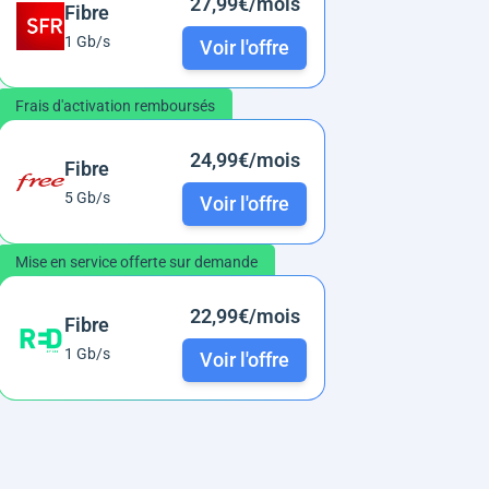
27,99€/mois
Fibre
1 Gb/s
Voir l'offre
Frais d'activation remboursés
24,99€/mois
Fibre
5 Gb/s
Voir l'offre
Mise en service offerte sur demande
22,99€/mois
Fibre
1 Gb/s
Voir l'offre