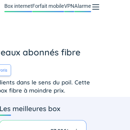
Box internet
Forfait mobile
VPN
Alarme
veaux abonnés fibre
oris
ents dans le sens du poil. Cette
box fibre à moindre prix.
Les meilleures box