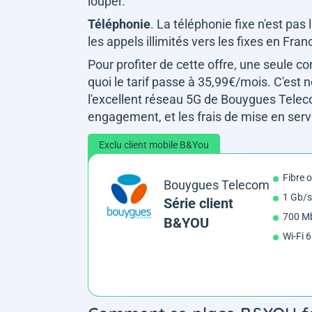
louper.
Téléphonie
. La téléphonie fixe n'est p
les appels illimités vers les fixes en Fra
Pour profiter de cette offre, une seule c
quoi le tarif passe à 35,99€/mois. C'est
l'excellent réseau 5G de Bouygues Telec
engagement, et les frais de mise en servi
Exclu client mobile B&You
Fibre 
Bouygues Telecom
1 Gb/s
Série client
700 Mb
B&YOU
Wi-Fi 6