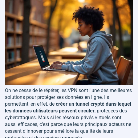
On ne cesse de le répéter, les VPN sont l'une des meilleures
solutions pour protéger ses données en ligne. Ils
permettent, en effet, de
créer un tunnel crypté dans lequel
les données utilisateurs peuvent circuler
, protégées des
cyberattaques. Mais si les réseaux privés virtuels sont
aussi efficaces, c'est parce que leurs principaux acteurs ne
cessent d'innover pour améliore la qualité de leurs
protocoles et des services proposés.