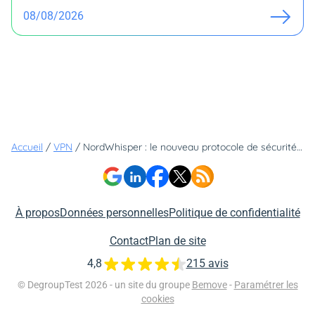
08/08/2026
Accueil
/
VPN
/
NordWhisper : le nouveau protocole de sécurité passe-partout, même dans les environnements restreints
À propos
Données personnelles
Politique de confidentialité
Contact
Plan de site
4,8
215 avis
© DegroupTest 2026 - un site du groupe
Bemove
-
Paramétrer les
cookies