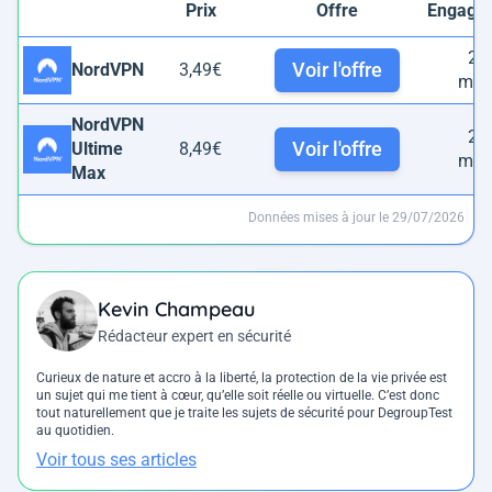
Prix
Offre
Engage
24
Voir l'offre
NordVPN
3,49€
moi
NordVPN
24
Voir l'offre
Ultime
8,49€
moi
Max
Données mises à jour le 29/07/2026
Kevin Champeau
Rédacteur expert en sécurité
Curieux de nature et accro à la liberté, la protection de la vie privée est
un sujet qui me tient à cœur, qu’elle soit réelle ou virtuelle. C’est donc
tout naturellement que je traite les sujets de sécurité pour DegroupTest
au quotidien.
Voir tous ses articles