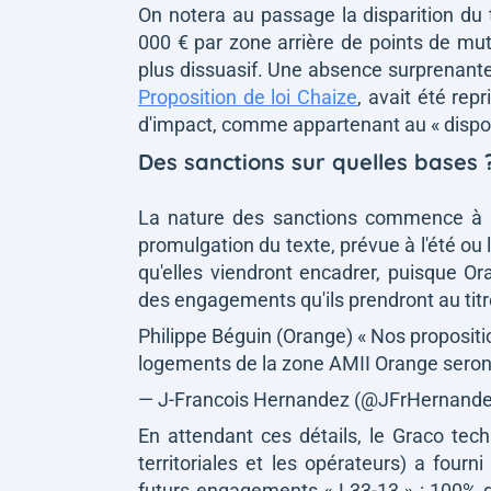
On notera au passage la disparition du
000 € par zone arrière de points de mu
plus dissuasif. Une absence surprenante, 
Proposition de loi Chaize
, avait été repr
d'impact, comme appartenant au
« dispo
Des sanctions sur quelles bases 
La nature des sanctions commence à se
promulgation du texte, prévue à l'été ou 
qu'elles viendront encadrer, puisque 
des engagements qu'ils prendront au titre
Philippe Béguin (Orange) « Nos proposit
logements de la zone AMII Orange seron
— J-Francois Hernandez (@JFrHernand
En attendant ces détails, le Graco tech
territoriales et les opérateurs) a fourn
futurs engagements « L33-13 » : 100% d