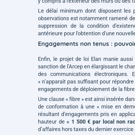
y compris à l'extérieur des murs ou des 
Le délai minimum dont disposent les pr
observations est notamment ramené de tro
suppression de la condition d’existe
antérieure pour l'obtention d'une nouvell
Engagements non tenus : pouvoir
Enfin, le projet de loi Elan manie aussi
sanction de l'Arcep en élargissant le cha
des communications électroniques. E
« n’apparaît pas suffisant pour répond
engagements de déploiement de la fibre
Une clause
« fibre »
est ainsi insérée dan
de conformation à une
« mise en deme
résultant d’engagements pris en applicat
hauteur de
« 1 500 € par local non rac
d’affaires hors taxes du dernier exercice 