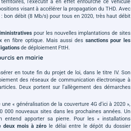
erritoires, l’exécutif a en effet enfourché ce véhicule
spositions visant à accélérer la propagation du THD. Avec
: bon débit (8 Mb/s) pour tous en 2020, très haut débit
dministratives
pour les nouvelles implantations de sites
x en fibre optique. Mais aussi des
sanctions pour les
ligations
de déploiement FttH.
ourcis en mairie
érer en toute fin du projet de loi, dans le titre IV. Son
ploiement des réseaux de communication électronique à
rticles. Deux portent sur l’allègement des démarches
e une « généralisation de la couverture 4G d’ici à 2020 »,
10 000 nouveaux sites dans les prochaines années. Un
lan entend apporter sa pierre. Pour les
« installations
e deux mois à zéro
le délai entre le dépôt du dossier