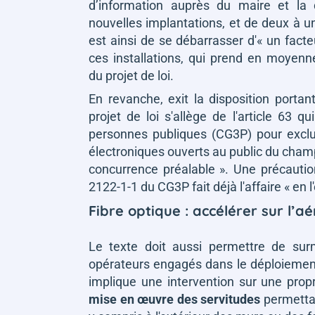
d’information auprès du maire et la
nouvelles implantations, et de deux à 
est ainsi de se débarrasser d'
« un fact
ces installations, qui prend en moyenn
du projet de loi.
En revanche, exit la disposition portan
projet de loi s'allège de l'article 63 q
personnes publiques (CG3P) pour excl
électroniques ouverts au public du champ
concurrence préalable »
. Une précauti
2122-1-1 du CG3P fait déjà l'affaire
« en l
Fibre optique : accélérer sur l’aé
Le texte doit aussi permettre de surm
opérateurs engagés dans le déploiement 
implique une intervention sur une propr
mise en œuvre des servitudes
permettan