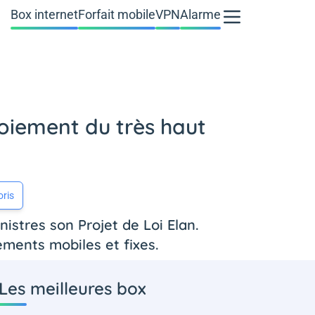
Box internet
Forfait mobile
VPN
Alarme
loiement du très haut
oris
nistres son Projet de Loi Elan.
ements mobiles et fixes.
Les meilleures box