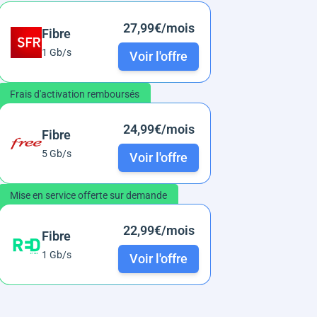
27,99€/mois
Fibre
1 Gb/s
Voir l'offre
Frais d'activation remboursés
24,99€/mois
Fibre
5 Gb/s
Voir l'offre
Mise en service offerte sur demande
22,99€/mois
Fibre
1 Gb/s
Voir l'offre