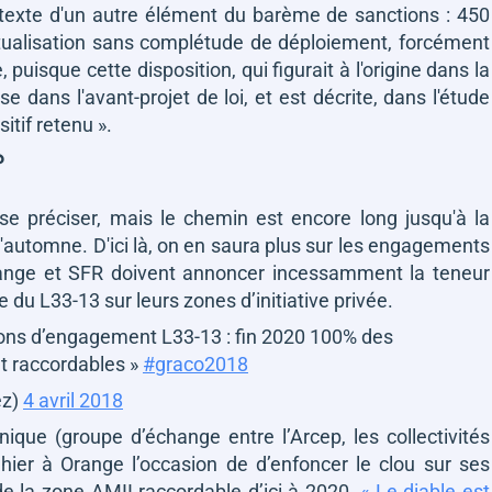
 texte d'un autre élément du barème de sanctions : 450
tualisation sans complétude de déploiement, forcément
puisque cette disposition, qui figurait à l'origine dans la
ise dans l'avant-projet de loi, et est décrite, dans l'étude
sitif retenu »
.
?
 préciser, mais le chemin est encore long jusqu'à la
l'automne. D'ici là, on en saura plus sur les engagements
Orange et SFR doivent annoncer incessamment la teneur
 du L33-13 sur leurs zones d’initiative privée.
ions d’engagement L33-13 : fin 2020 100% des
t raccordables »
#graco2018
ez)
4 avril 2018
nique (groupe d’échange entre l’Arcep, les collectivités
i hier à Orange l’occasion de d’enfoncer le clou sur ses
e la zone AMII raccordable d’ici à 2020.
« Le diable est