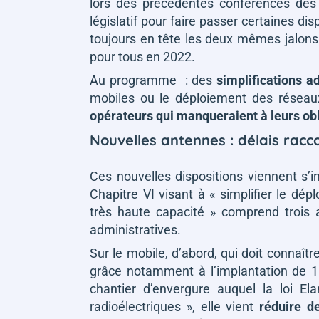
lors des précédentes conférences des t
législatif pour faire passer certaines di
toujours en tête les deux mêmes jalons 
pour tous en 2022.
Au programme : des
simplifications a
mobiles ou le déploiement des réseau
opérateurs qui manqueraient à leurs ob
Nouvelles antennes : délais racc
Ces nouvelles dispositions viennent s’ins
Chapitre VI visant à
« simplifier le dé
très haute capacité »
comprend trois a
administratives.
Sur le mobile, d’abord, qui doit connaîtr
grâce notamment à l’implantation de 
chantier d’envergure auquel la loi E
radioélectriques »
, elle vient
réduire d