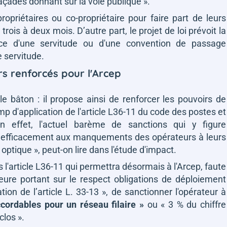
façades donnant sur la voie publique »
.
opriétaires ou co-propriétaire pour faire part de leurs
is à deux mois. D’autre part, le projet de loi prévoit la
nce d'une servitude ou d'une convention de passage
e servitude.
s renforcés pour l'Arcep
 le bâton : il propose ainsi de renforcer les pouvoirs de
mp d'application de l'article L36-11 du code des postes et
n effet, l'actuel barème de sanctions qui y figure
re efficacement aux manquements des opérateurs à leurs
 optique »
, peut-on lire dans l'étude d'impact.
s l'article L36-11 qui permettra désormais à l'Arcep, faute
ure portant sur le respect
obligations de déploiement
ion de l’article L. 33-13 »,
de sanctionner l'opérateur à
cordables pour un réseau filaire »
ou « 3 % du chiffre
clos ».