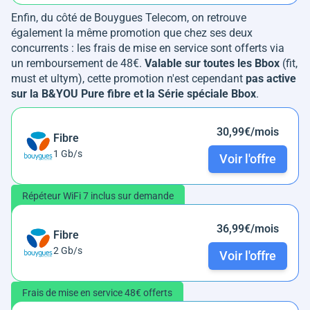
Enfin, du côté de Bouygues Telecom, on retrouve
également la même promotion que chez ses deux
concurrents : les frais de mise en service sont offerts via
un remboursement de 48€.
Valable sur toutes les Bbox
(fit,
must et ultym), cette promotion n'est cependant
pas active
sur la B&YOU Pure fibre et la Série spéciale Bbox
.
30,99€/mois
Fibre
1 Gb/s
Voir l'offre
Répéteur WiFi 7 inclus sur demande
36,99€/mois
Fibre
2 Gb/s
Voir l'offre
Frais de mise en service 48€ offerts