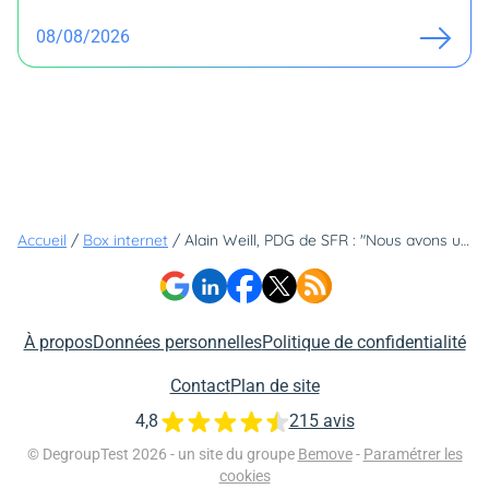
08/08/2026
Accueil
/
Box internet
/
Alain Weill, PDG de SFR : "Nous avons un programme de 1,3 million de prises fibre sur le territoire en 2019"
À propos
Données personnelles
Politique de confidentialité
Contact
Plan de site
4,8
215 avis
© DegroupTest 2026 - un site du groupe
Bemove
-
Paramétrer les
cookies