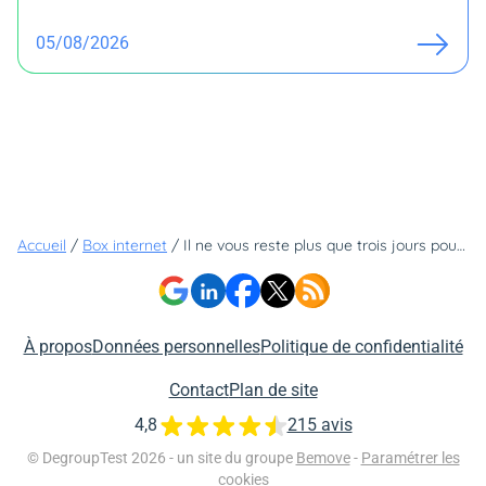
05/08/2026
Accueil
/
Box internet
/
Il ne vous reste plus que trois jours pour avoir la fibre jusqu'à 8 Gb/s et le Wi-Fi avec 23,99€ avec la B&YOU pure Fibre
À propos
Données personnelles
Politique de confidentialité
Contact
Plan de site
4,8
215 avis
© DegroupTest 2026 - un site du groupe
Bemove
-
Paramétrer les
cookies