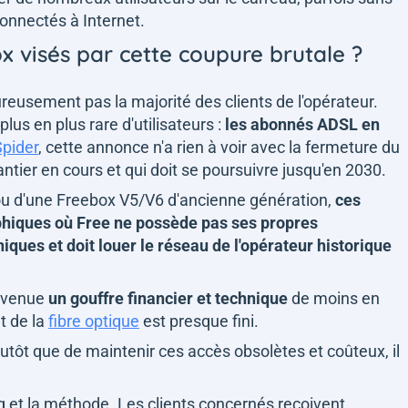
onnectés à Internet.
x visés par cette coupure brutale ?
eusement pas la majorité des clients de l'opérateur.
plus en plus rare d'utilisateurs :
les abonnés ADSL en
pider
, cette annonce n'a rien à voir avec la fermeture du
antier en cours et qui doit se poursuivre jusqu'en 2030.
ou d'une Freebox V5/V6 d'ancienne génération,
ces
phiques où Free ne possède pas ses propres
ques et doit louer le réseau de l'opérateur historique
devenue
un gouffre financier et technique
de moins en
t de la
fibre optique
est presque fini.
plutôt que de maintenir ces accès obsolètes et coûteux, il
.
g et la méthode. Les clients concernés reçoivent