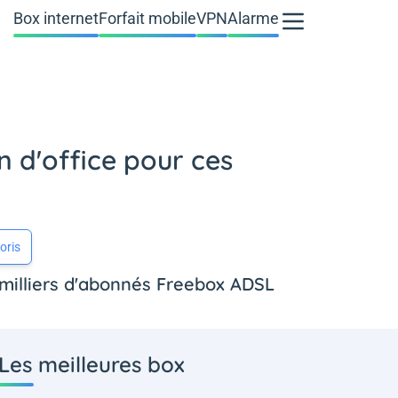
Box internet
Forfait mobile
VPN
Alarme
n d'office pour ces
oris
de milliers d'abonnés Freebox ADSL
Les meilleures box