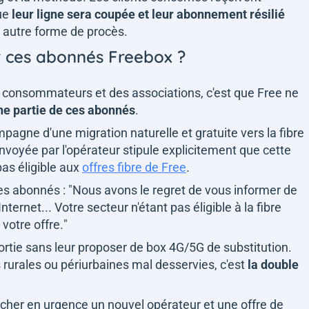
que
leur ligne sera coupée et leur abonnement résilié
 autre forme de procès.
ur ces abonnés Freebox ?
s consommateurs et des associations, c'est que Free ne
une partie de ces abonnés
.
pagne d'une migration naturelle et gratuite vers la fibre
n envoyée par l'opérateur stipule explicitement que cette
pas éligible aux
offres fibre de Free
.
es abonnés : "
Nous avons le regret de vous informer de
ternet... Votre secteur n'étant pas éligible à la fibre
votre offre.
"
 sortie sans leur proposer de box 4G/5G de substitution.
 rurales ou périurbaines mal desservies, c'est
la double
ercher en urgence un nouvel opérateur et une offre de