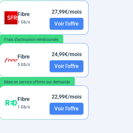
27,99€/mois
Fibre
1 Gb/s
Voir l'offre
Frais d'activation remboursés
24,99€/mois
Fibre
5 Gb/s
Voir l'offre
Mise en service offerte sur demande
22,99€/mois
Fibre
1 Gb/s
Voir l'offre