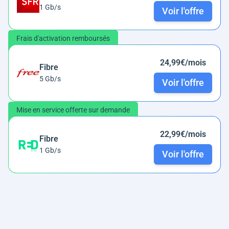
1 Gb/s
Voir l'offre
Frais d'activation remboursés
24,99€/mois
Fibre
5 Gb/s
Voir l'offre
Mise en service offerte sur demande
22,99€/mois
Fibre
1 Gb/s
Voir l'offre