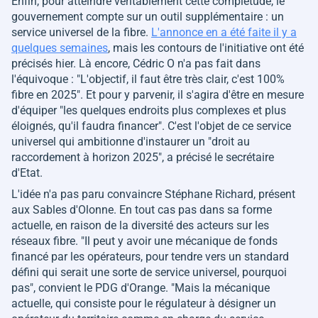
Enfin, pour atteindre véritablement cette complétude, le
gouvernement compte sur un outil supplémentaire : un
service universel de la fibre.
L'annonce en a été faite il y a
quelques semaines
, mais les contours de l'initiative ont été
précisés hier. Là encore, Cédric O n'a pas fait dans
l'équivoque :
"L'objectif, il faut être très clair, c'est 100%
fibre en 2025"
. Et pour y parvenir, il s'agira d'être en mesure
d'équiper
"les quelques endroits plus complexes et plus
éloignés, qu'il faudra financer"
. C'est l'objet de ce service
universel qui ambitionne d'instaurer un
"droit au
raccordement à horizon 2025"
, a précisé le secrétaire
d'Etat.
L'idée n'a pas paru convaincre Stéphane Richard, présent
aux Sables d'Olonne. En tout cas pas dans sa forme
actuelle, en raison de la diversité des acteurs sur les
réseaux fibre.
"Il peut y avoir une mécanique de fonds
financé par les opérateurs, pour tendre vers un standard
défini qui serait une sorte de service universel, pourquoi
pas",
convient le PDG d'Orange.
"Mais la mécanique
actuelle, qui consiste pour le régulateur à désigner un