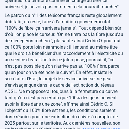
opérateur du territoire comme en charge du service
universel, je ne vois pas comment cela pourrait marcher"
.
Le patron du n°1 des télécoms français reste globalement
dubitatif, du reste, face à l'ambition gouvernemental :
"
100% de fibre, ça n'arrivera jamais"
. Tout dépend bien sûr
d'où l'on place le curseur.
"On ne tirera pas la fibre jusqu'au
dernier éperon rocheux"
, plaisante ainsi Cédric O, pour qui
ce 100% porte loin néanmoins : il l'entend au même titre
que le droit à bénéficier d'un raccordement à l'électricité ou
au service d'eau. Une fois ce jalon posé, poursuit-il, "
ce
n'est pas possible qu'on n'arrive pas au 100% fibre, parce
qu'un jour on va éteindre le cuivre".
En effet, insiste le
secrétaire d'Etat, le projet de service universel ne peut
s'envisager que dans le cadre de l'extinction du réseau
ADSL.
"Je m'opposerai toujours à la fermeture du cuivre
tant qu'on n'est pas certain que 100% des gens peuvent
avoir la fibre dans une zone",
affirme ainsi Cédric O. Si
l'objectif du 100% fibre est tenu, les conditions seraient
donc réunies pour une extinction du cuivre à compter de
2025 partout sur le territoire. Aux dernières nouvelles, son