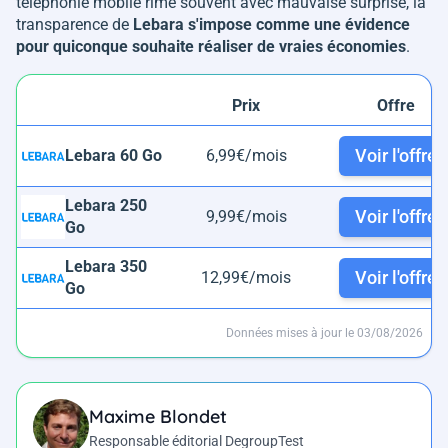
téléphonie mobile rime souvent avec mauvaise surprise, la
transparence de
Lebara s'impose comme une évidence
pour quiconque souhaite réaliser de vraies économies
.
Prix
Offre
Voir l'offre
Lebara 60 Go
6,99€/mois
Lebara 250
Voir l'offre
9,99€/mois
Go
Lebara 350
Voir l'offre
12,99€/mois
Go
Données mises à jour le 03/08/2026
Maxime Blondet
Responsable éditorial DegroupTest