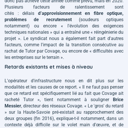
donc pas achevé cette année comme prévu, mais en 2020.
Plusieurs facteurs de ralentissement sont
cités : délais
d’approvisionnement en fibre optique,
problèmes de recrutement
(soudeurs optiques
notamment) ou encore
« l'évolution des exigences
techniques nationales »
qui a entraîné une
« réingénierie du
projet ».
Le syndicat nous a également fait part d'autres
facteurs, comme l'impact de la transition consécutive au
rachat de Tutor par Covage, ou encore de
« difficultés avec
les entreprises sur le terrain ».
Retards existants et mises à niveau
L'opérateur d'infrastructure nous en dit plus sur les
modalités et les causes de ce report.
« Il ne faut pas penser
que ce retard est spécifiquement lié au fait que Covage ait
racheté Tutor »
, tient notamment à souligner
Brice
Messier
, directeur des réseaux Covage.
« Le 'gros' du retard
»
sur la Haute-Savoie pré-existait au rapprochement des
deux groupes (fin 2016), explique-t-il notamment, dans un
contexte déjà difficile sur le volet main d'œuvre, et de