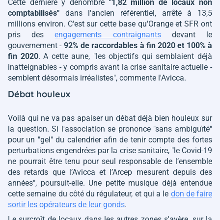
Cette dernière y dénombre
"1,82 million de locaux non
comptabilisés"
dans l'ancien référentiel, arrêté à 13,5
millions environ. C'est sur cette base qu'Orange et SFR ont
pris des
engagements contraignants
devant le
gouvernement -
92% de raccordables à fin 2020 et 100% à
fin 2020
. A cette aune,
"les objectifs qui semblaient déjà
inatteignables - y compris avant la crise sanitaire actuelle -
semblent désormais irréalistes"
, commente l'Avicca.
Débat houleux
Voilà qui ne va pas apaiser un débat déjà bien houleux sur
la question. Si l'association se prononce
"sans ambiguïté"
pour un "gel" du calendrier afin de tenir compte des fortes
perturbations engendrées par la crise sanitaire,
"le Covid-19
ne pourrait être tenu pour seul responsable de l’ensemble
des retards que l’Avicca et l’Arcep mesurent depuis des
années"
, poursuit-elle. Une petite musique déjà entendue
cette semaine du côté du régulateur, et qui a le
don de faire
sortir les opérateurs de leur gonds
.
Le surcroît de locaux dans les autres zones s'avère, sur la