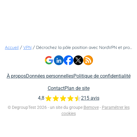
Accueil
/
VPN
/
Décrochez la pôle position avec NordVPN et profitez d'une réduction de 69% sur votre abonnement
À propos
Données personnelles
Politique de confidentialité
Contact
Plan de site
4,8
215 avis
© DegroupTest 2026 - un site du groupe
Bemove
-
Paramétrer les
cookies