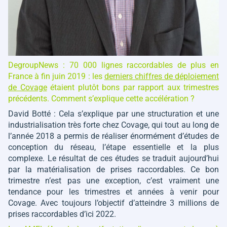
DegroupNews : 70 000 lignes raccordables de plus en
France à fin juin 2019 : les
derniers chiffres de déploiement
de Covage
étaient plutôt bons par rapport aux trimestres
précédents. Comment s’explique cette accélération ?
David Botté : Cela s’explique par une structuration et une
industrialisation très forte chez Covage, qui tout au long de
l’année 2018 a permis de réaliser énormément d’études de
conception du réseau, l’étape essentielle et la plus
complexe. Le résultat de ces études se traduit aujourd’hui
par la matérialisation de prises raccordables. Ce bon
trimestre n’est pas une exception, c’est vraiment une
tendance pour les trimestres et années à venir pour
Covage. Avec toujours l’objectif d’atteindre 3 millions de
prises raccordables d’ici 2022.