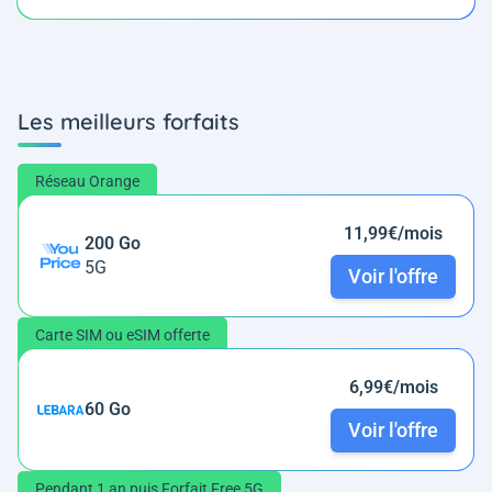
Les meilleurs forfaits
Réseau Orange
11,99€/mois
200 Go
5G
Voir l'offre
Carte SIM ou eSIM offerte
6,99€/mois
60 Go
Voir l'offre
Pendant 1 an puis Forfait Free 5G