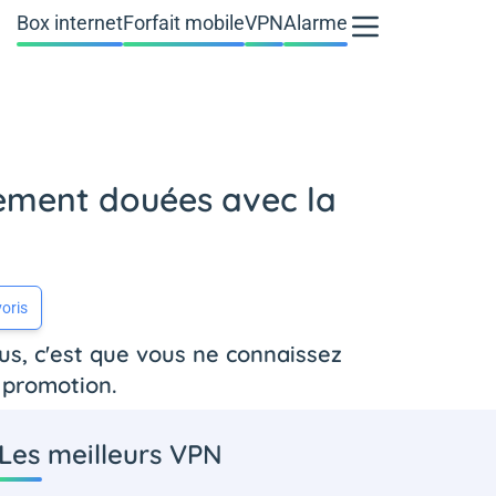
Box internet
Forfait mobile
VPN
Alarme
rement douées avec la
oris
us, c'est que vous ne connaissez
 promotion.
Les meilleurs VPN