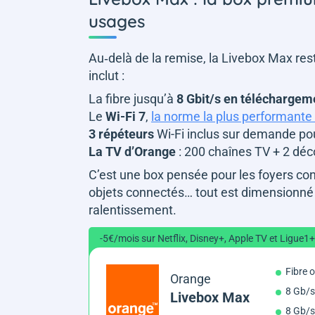
usages
Au‑delà de la remise, la Livebox Max res
inclut :
La fibre jusqu’à
8 Gbit/s en téléchargem
Le
Wi-Fi 7
,
la norme la plus performant
3 répéteurs
Wi-Fi inclus sur demande pou
La TV d’Orange
: 200 chaînes TV + 2 dé
C’est une box pensée pour les foyers conn
objets connectés… tout est dimensionné
ralentissement.
-5€/mois sur Netflix, Disney+, Apple TV et Ligue1+
Fibre 
Orange
8 Gb/s
Livebox Max
8 Gb/s