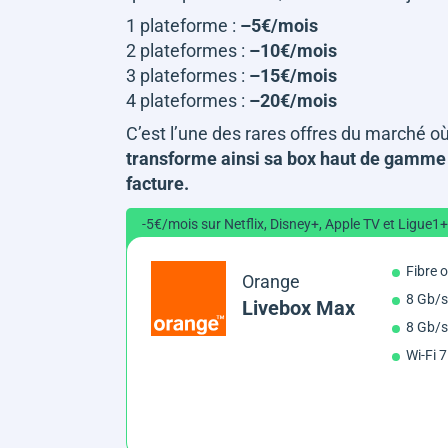
1 plateforme :
–5€/mois
2 plateformes :
–10€/mois
3 plateformes :
–15€/mois
4 plateformes :
–20€/mois
C’est l’une des rares offres du marché où
transforme ainsi sa box haut de gamme e
facture.
-5€/mois sur Netflix, Disney+, Apple TV et Ligue1+
Fibre 
Orange
8 Gb/s
Livebox Max
8 Gb/s
Wi-Fi 7