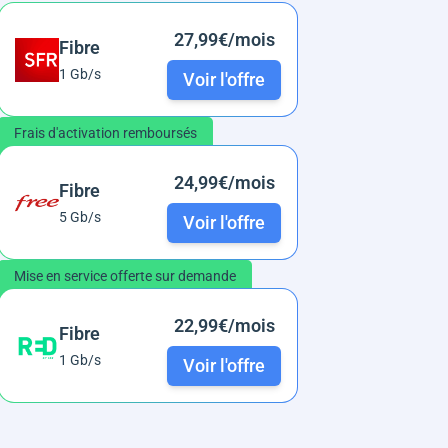
27,99€/mois
Fibre
1 Gb/s
Voir l'offre
Frais d'activation remboursés
24,99€/mois
Fibre
5 Gb/s
Voir l'offre
Mise en service offerte sur demande
22,99€/mois
Fibre
1 Gb/s
Voir l'offre