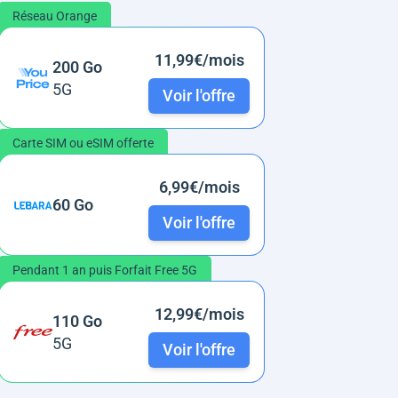
Réseau Orange
11,99€/mois
200 Go
5G
Voir l'offre
Carte SIM ou eSIM offerte
6,99€/mois
60 Go
Voir l'offre
Pendant 1 an puis Forfait Free 5G
12,99€/mois
110 Go
5G
Voir l'offre