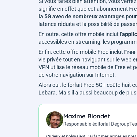
Si vous faites bien attention, vous verrez 
signifie en effet que cet abonnement Fr
la 5G avec de nombreux avantages pour 
latence réduite et la possibilité de pass
En outre, cette offre mobile inclut l'
appli
accessibles en streaming, les programme
Enfin, cette offre mobile Free inclut
Free
vie privée tout en naviguant sur le web e
VPN utilise le réseau mobile de Free et p
de votre navigation sur Internet.
Alors oui, le forfait Free 5G+ coûte huit 
Lebara. Mais il a aussi beaucoup de plus
Maxime Blondet
Responsable éditorial DegroupTes
Curieux et polyvalent, j’ai fait mes armes en press