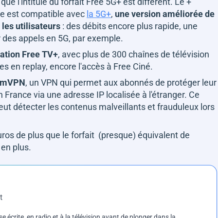
que l'intitulé du forfait Free 5G+ est différent. Le +
ee est compatible avec
la 5G+
,
une version améliorée de
les utilisateurs
: des débits encore plus rapide, une
er des appels en 5G, par exemple.
cation Free TV+
, avec plus de 300 chaînes de télévision
s en replay, encore l'accès à Free Ciné.
 mVPN
, un VPN qui permet aux abonnés de protéger leur
n France via une adresse IP localisée à l'étranger. Ce
eut détecter les contenus malveillants et frauduleux lors
euros de plus que le forfait (presque) équivalent de
 en plus.
t
e écrite, en radio et à la télévision avant de plonger dans la