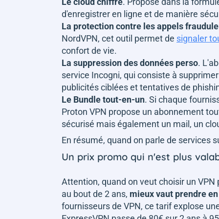
Le cloud chiffré
. Proposé dans la formu
d'enregistrer en ligne et de manière séc
La protection contre les appels fraudul
NordVPN, cet outil permet de
signaler to
confort de vie.
La suppression des données perso
. L'a
service Incogni, qui consiste à supprimer
publicités ciblées et tentatives de phishi
Le Bundle tout-en-un
. Si chaque fourni
Proton VPN propose un abonnement tout 
sécurisé mais également un mail, un clo
En résumé, quand on parle de services 
Un prix promo qui n'est plus val
Attention, quand on veut choisir un VPN 
au bout de 2 ans,
mieux vaut prendre en
fournisseurs de VPN, ce tarif explose un
ExpressVPN passe de 80€ sur 2 ans à 95,