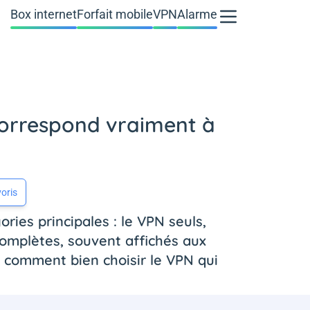
Box internet
Forfait mobile
VPN
Alarme
 correspond vraiment à
oris
ies principales : le VPN seuls,
complètes, souvent affichés aux
ir comment bien choisir le VPN qui