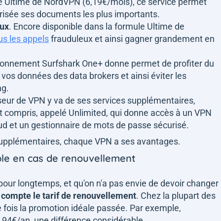
le Ultime de NordVPN (6,19€/mois), ce service permet
urisée ses documents les plus importants.
eux
. Encore disponible dans la formule Ultime de
us les appels
frauduleux et ainsi gagner grandement en
bonnement Surfshark One+ donne permet de profiter du
 vos données des data brokers et ainsi éviter les
ng.
sseur de VPN y va de ses services supplémentaires,
compris, appelé Unlimited, qui donne accès à un VPN
ud et un gestionnaire de mots de passe sécurisé.
supplémentaires, chaque VPN a ses avantages.
able en cas de renouvellement
pour longtemps, et qu'on n'a pas envie de devoir changer
 compte le tarif de renouvellement
. Chez la plupart des
e fois la promotion idéale passée. Par exemple,
94€/an, une différence considérable.