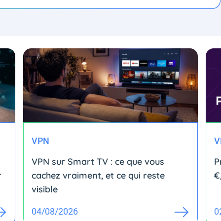
VPN
V
VPN sur Smart TV : ce que vous
P
r
cachez vraiment, et ce qui reste
€
visible
04/08/2026
0