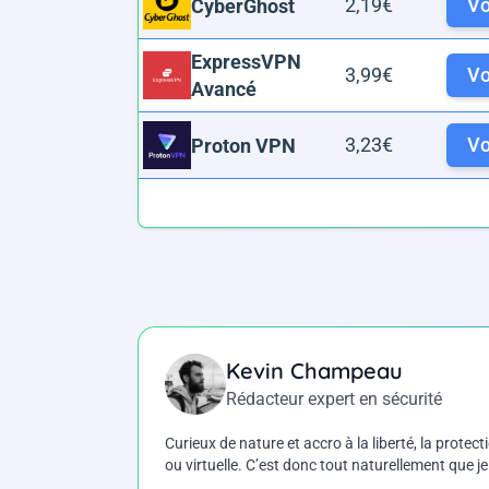
2,19€
Voi
CyberGhost
ExpressVPN
3,99€
Voi
Avancé
3,23€
Voi
Proton VPN
Kevin Champeau
Rédacteur expert en sécurité
Curieux de nature et accro à la liberté, la protecti
ou virtuelle. C’est donc tout naturellement que j