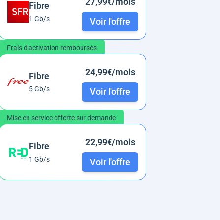
27,99€/mois
Fibre
1 Gb/s
Voir l'offre
Frais d'activation remboursés
24,99€/mois
Fibre
5 Gb/s
Voir l'offre
Mise en service offerte sur demande
22,99€/mois
Fibre
1 Gb/s
Voir l'offre