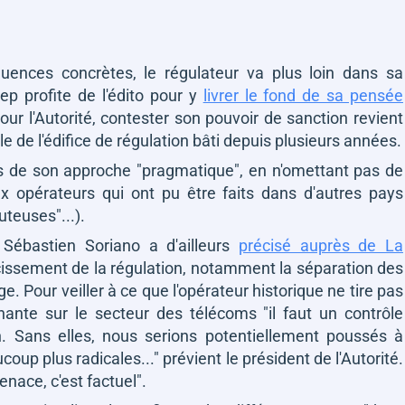
quences concrètes, le régulateur va plus loin dans sa
ep profite de l'édito pour y
livrer le fond de sa pensée
ur l'Autorité, contester son pouvoir de sanction revient
e de l'édifice de régulation bâti depuis plusieurs années.
ts de son approche
"pragmatique",
en n'omettant pas de
x opérateurs qui ont pu être faits dans d'autres pays
uteuses"...).
Sébastien Soriano a d'ailleurs
précisé auprès de
La
cissement de la régulation, notamment la séparation des
e. Pour veiller à ce que l'opérateur historique ne tire pas
nante sur le secteur des télécoms "
il faut un contrôle
n. Sans elles, nous serions potentiellement poussés à
coup plus radicales..."
prévient le président de l'Autorité.
nace, c'est factuel".