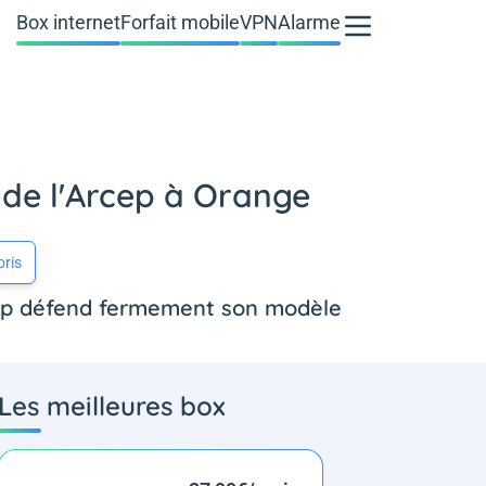
Box internet
Forfait mobile
VPN
Alarme
e de l'Arcep à Orange
oris
rcep défend fermement son modèle
Les meilleures box